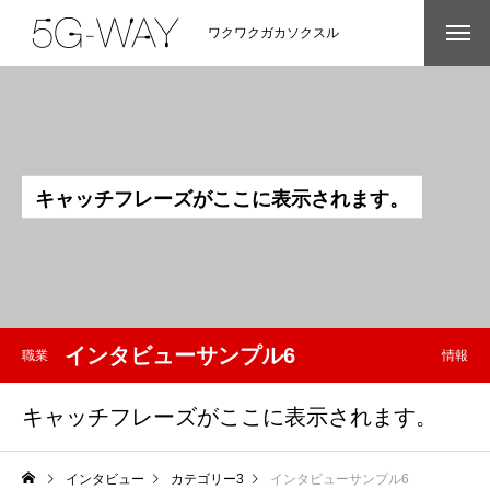
ワクワクガカソクスル
キ
ャ
ッ
チ
フ
レ
ー
ズ
が
こ
こ
に
表
示
さ
れ
ま
す
。
インタビューサンプル6
職業
情報
キャッチフレーズがここに表示されます。
インタビュー
カテゴリー3
インタビューサンプル6